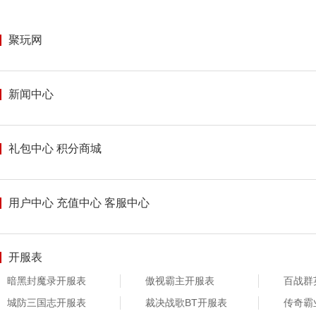
聚玩网
新闻中心
礼包中心
积分商城
用户中心
充值中心
客服中心
开服表
暗黑封魔录开服表
傲视霸主开服表
百战群
城防三国志开服表
裁决战歌BT开服表
传奇霸