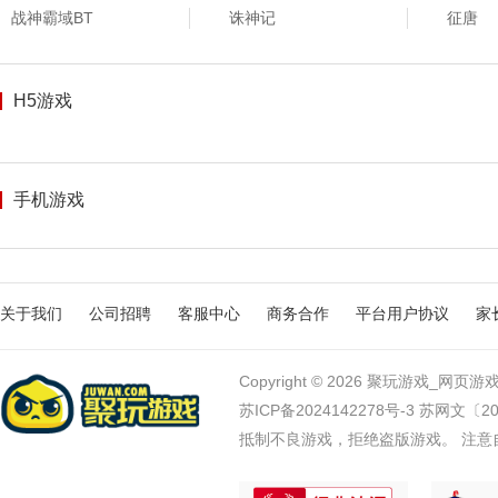
战神霸域BT
诛神记
征唐
H5游戏
手机游戏
关于我们
公司招聘
客服中心
商务合作
平台用户协议
家
Copyright © 2026 聚玩游戏_
苏ICP备2024142278号-3
苏网文〔201
抵制不良游戏，拒绝盗版游戏。 注意