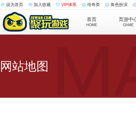
设为首页
加入收藏
VIP体系
传奇类
角色扮演
首页
页游中
HOME
GAME
网站地图