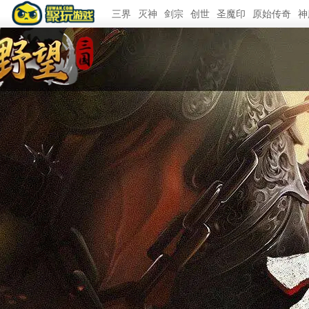
三界
灭神
剑宗
创世
圣魔印
原始传奇
神