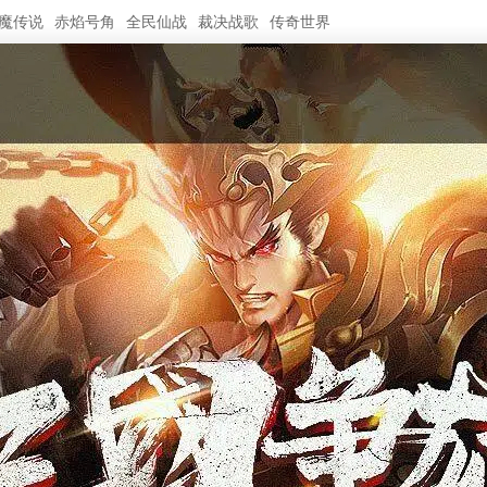
魔传说
赤焰号角
全民仙战
裁决战歌
传奇世界