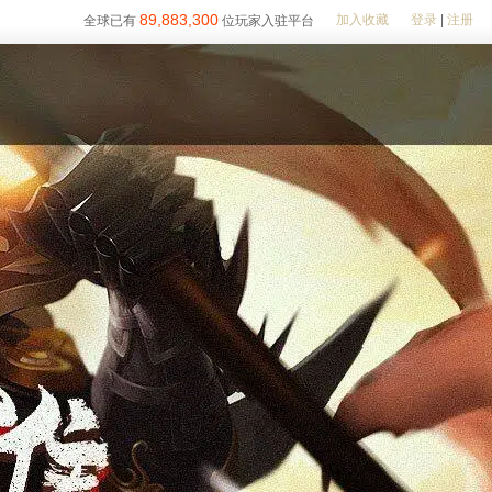
89,883,300
加入收藏
登录
|
注册
全球已有
位玩家入驻平台