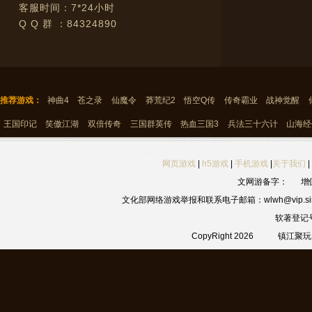
客服时间：7*24小时
Q Q 群 ：84324890
推荐游戏：
神曲4
苍之录
仙魔令
莽荒纪2
悟空Q传
传奇霸业
战神觉醒
王国印记
笑傲江湖
双倍传奇
三国群英传
热血三国3
兵法三十六计
山海经
网页游戏
|
h5游戏
|
手机游戏
|
关于我们
|
文网游备字：
增
文化部网络游戏举报和联系电子邮箱：wlwh@vip.sin
软著登记
CopyRight 2026
镇江聚玩网