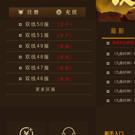
双线50服
[未开]
最新
双线51服
[未开]
游戏平台网页
双线49服
[新服]
《九曲封神》
双线48服
[新服]
《九曲封神》
双线47服
[新服]
《九曲封神》
双线46服
[新服]
《九曲封神》
更多区服
《九曲封神》
《九曲封神》
《九曲封神》
新手入门