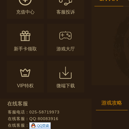
充值中心
客服投诉
新手卡领取
游戏大厅
VIP特权
微端下载
游戏攻略
在线客服
客服电话：025-58719973
在线客服：
QQ:80083916
在线客服：