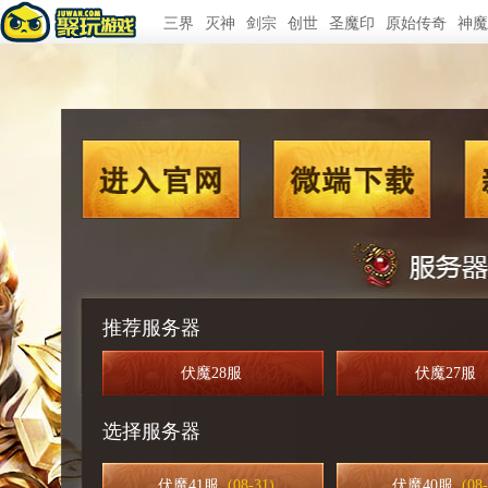
三界
灭神
剑宗
创世
圣魔印
原始传奇
神魔
推荐服务器
伏魔28服
伏魔27服
选择服务器
伏魔41服
(08-31)
伏魔40服
(08