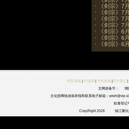
·
《剑宗》7
·
《剑宗》7
·
《剑宗》7
·
《剑宗》7
·
《剑宗》6
·
《剑宗》6
·
《剑宗》6
网页游戏
|
h5游戏
|
手机游戏
|
关于我们
|
文网游备字：
增
文化部网络游戏举报和联系电子邮箱：wlwh@vip.sin
软著登记
CopyRight 2026
镇江聚玩网