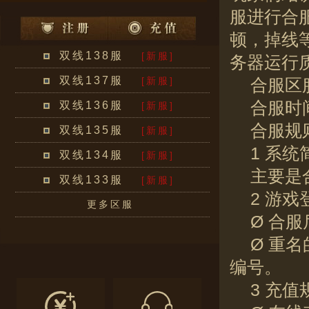
服进行合
顿，掉线
双线138服
[新服]
务器运行
双线137服
[新服]
合服区服：
合服时间：
双线136服
[新服]
合服规
双线135服
[新服]
1 系统
双线134服
[新服]
主要是
双线133服
[新服]
2 游戏
更多区服
Ø 合
Ø 重
编号。
3 充值