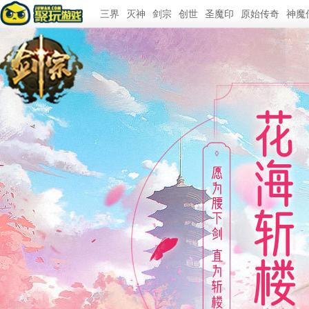
三界
灭神
剑宗
创世
圣魔印
原始传奇
神魔