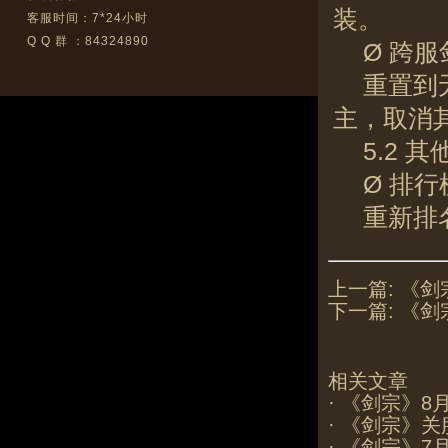
装。
客服时间：7*24小时
Q Q 群 ：84324890
Ø 跨
重置到
主，取消
5.2 
Ø 排行
重新排
上一篇:
《剑
下一篇:
《剑
相关文章
·
《剑宗》8
·
《剑宗》关
·
《剑宗》7