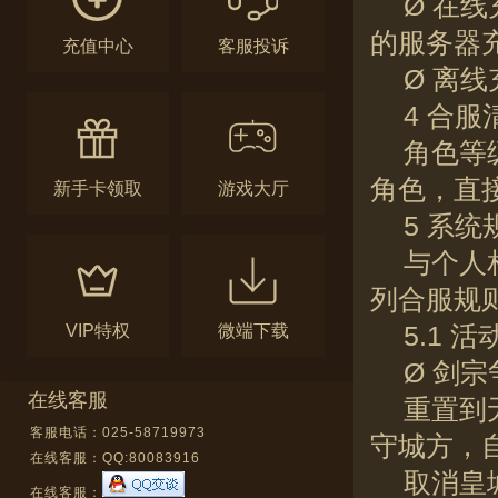
Ø 在
的服务器充
充值中心
客服投诉
Ø 离
4 合
角色等
角色，直
新手卡领取
游戏大厅
5 系统
与个人
列合服规
VIP特权
微端下载
5.1 
Ø 剑宗
在线客服
重置到
客服电话：025-58719973
守城方，
在线客服：
QQ:80083916
取消皇
在线客服：