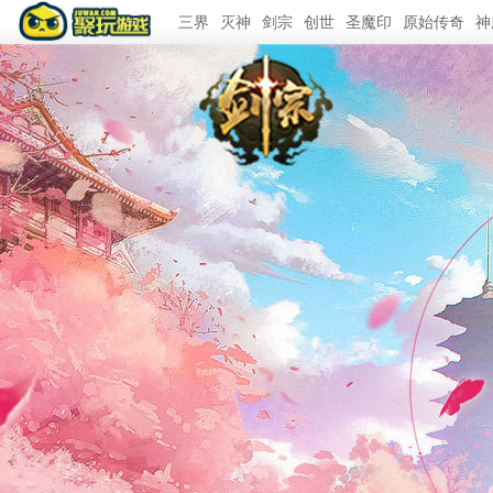
三界
灭神
剑宗
创世
圣魔印
原始传奇
神