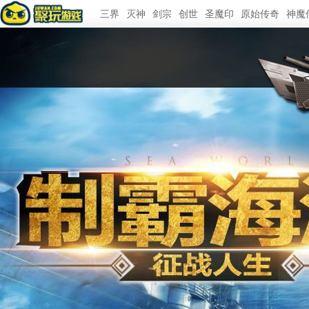
三界
灭神
剑宗
创世
圣魔印
原始传奇
神魔