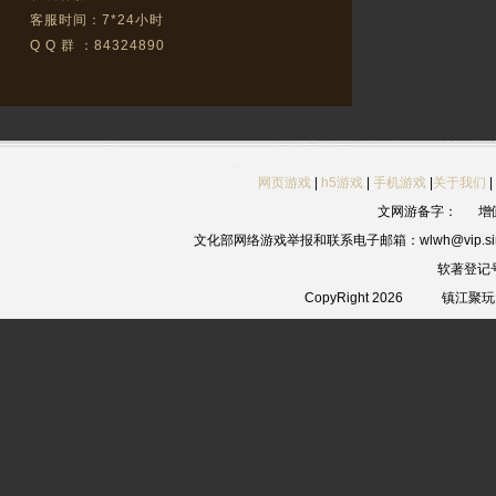
客服时间：7*24小时
Q Q 群 ：84324890
网页游戏
|
h5游戏
|
手机游戏
|
关于我们
|
文网游备字：
增
文化部网络游戏举报和联系电子邮箱：wlwh@vip.sin
软著登记
CopyRight 2026
镇江聚玩网