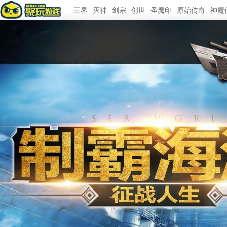
三界
灭神
剑宗
创世
圣魔印
原始传奇
神魔