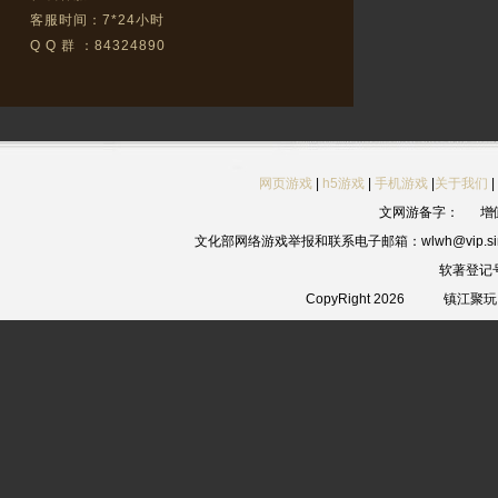
客服时间：7*24小时
Q Q 群 ：84324890
网页游戏
|
h5游戏
|
手机游戏
|
关于我们
|
文网游备字：
增
文化部网络游戏举报和联系电子邮箱：wlwh@vip.sin
软著登记
CopyRight 2026
镇江聚玩网