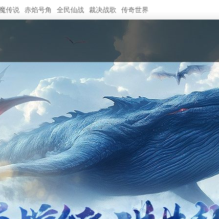
魔传说
赤焰号角
全民仙战
裁决战歌
传奇世界