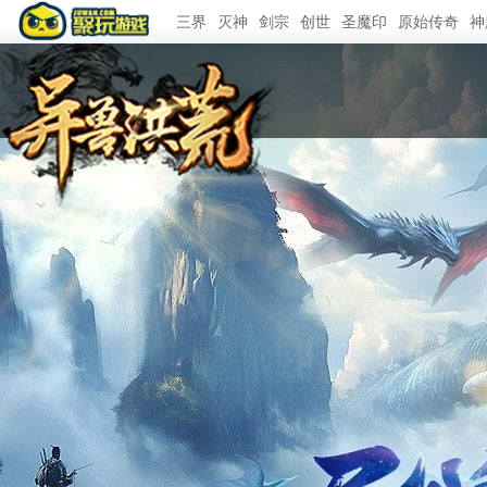
三界
灭神
剑宗
创世
圣魔印
原始传奇
神