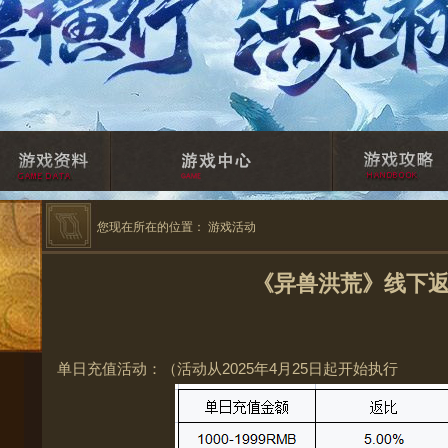
您现在所在的位置：
游戏活动
《异兽洪荒》线下
单日充值活动：（活动从
2025
年
4
月
25
日起开始执行