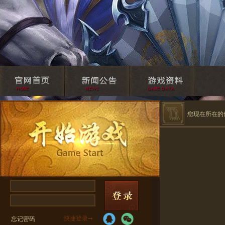
您现在所在的