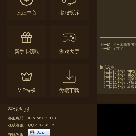
充值中心
客服投诉
上一篇:
《三国群将传
下一篇:
没有了
新手卡领取
游戏大厅
相关文章
·
《三国群将传》vip
·
《三国群将传》回收
·
《三国群将传》突破
·
《三国群将传》将星
·
《三国群将传》星魂
VIP特权
微端下载
在线客服
客服电话：025-58719973
在线客服：
QQ:80083916
在线客服：