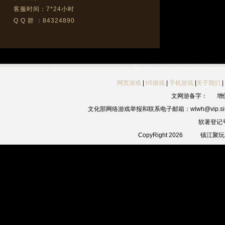
客服时间：7*24小时
Q Q 群 ：84324890
网页游戏
|
h5游戏
|
手机游戏
|
关于我们
|
文网游备字：
增
文化部网络游戏举报和联系电子邮箱：wlwh@vip.sin
软著登记
CopyRight 2026
镇江聚玩网