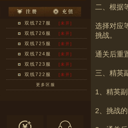
二、根据
双线727服
[未开]
选择对应
双线726服
[未开]
挑战。
双线725服
[未开]
通关后重
双线724服
[未开]
双线723服
[未开]
三、精英
双线722服
[未开]
更多区服
1、精英
2、挑战