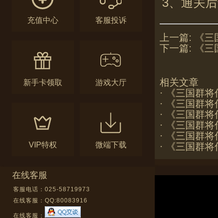
3、通关
充值中心
客服投诉
上一篇:
《三
下一篇:
《三
相关文章
新手卡领取
游戏大厅
·
《三国群将
·
《三国群将
·
《三国群将
·
《三国群将
·
《三国群将
VIP特权
微端下载
·
《三国群将
在线客服
客服电话：025-58719973
在线客服：
QQ:80083916
在线客服：