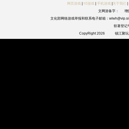
网页游戏
|
h5游戏
|
手机游戏
|
关于我们
|
文网游备字：
增
文化部网络游戏举报和联系电子邮箱：wlwh@vip.sin
软著登记
CopyRight 2026
镇江聚玩网