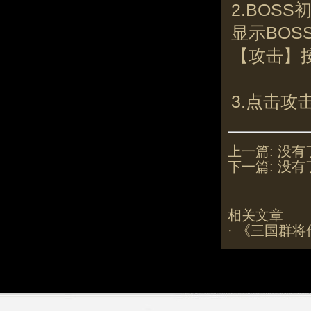
2.BOS
显示BOS
【攻击】
3.点击
上一篇: 没有
下一篇:
没有
相关文章
·
《三国群将传