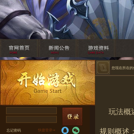
您现在所在的
玩法概
规则概述