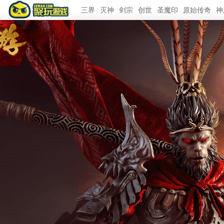
三界
灭神
剑宗
创世
圣魔印
原始传奇
神