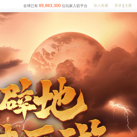
89,883,300
加入收藏
登录
|
注册
全球已有
位玩家入驻平台