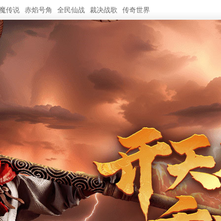
魔传说
赤焰号角
全民仙战
裁决战歌
传奇世界