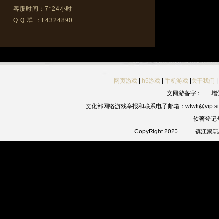
客服时间：7*24小时
Q Q 群 ：84324890
网页游戏
|
h5游戏
|
手机游戏
|
关于我们
|
文网游备字：
增
文化部网络游戏举报和联系电子邮箱：wlwh@vip.sin
软著登记
CopyRight 2026
镇江聚玩网