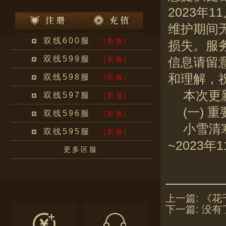
2023年1
维护期间
双线600服
[新服]
损失。服
双线599服
[新服]
信息请留
和理解，
双线598服
[新服]
本次更
双线597服
[新服]
(一) 
双线596服
[新服]
小雪清
双线595服
[新服]
~2023年
更多区服
上一篇:
《花
下一篇:
没有