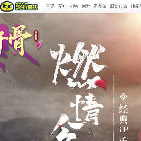
三界
灭神
剑宗
创世
圣魔印
原始传奇
神魔