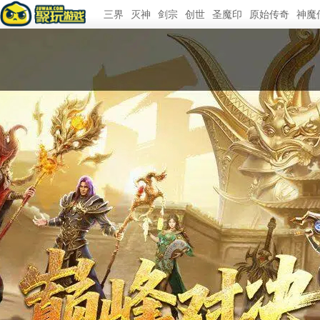
三界
灭神
剑宗
创世
圣魔印
原始传奇
神魔