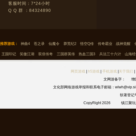
客服时间：7*24小时
Q Q 群 ：84324890
推荐游戏：
神曲4
苍之录
仙魔令
莽荒纪2
悟空Q传
传奇霸业
战神觉醒
王国印记
笑傲江湖
双倍传奇
三国群英传
热血三国3
兵法三十六计
山海经
网页游戏
|
h5游戏
|
手机游戏
|
关于我们
|
文网游备字：
增
文化部网络游戏举报和联系电子邮箱：wlwh@vip.sin
软著登记
CopyRight 2026
镇江聚玩网