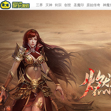
三界
灭神
剑宗
创世
圣魔印
原始传奇
神魔