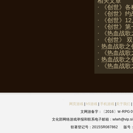
相关文章
·
《创世》各
·
《创世》约
·
《创世》12
·
《创世》第
·
《热血战歌
·
《创世》 
·
热血战歌之
·
《热血战歌
·
热血战歌之
·
《热血战歌
网页游戏
|
h5游戏
|
手机游戏
|
关于我们
|
文网游备字：〔2016〕Ｗ-RPG 07
文化部网络游戏举报和联系电子邮箱：wlwh@vip.sin
软著登记号：2015SR087862
版号：