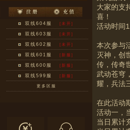
大家的支
喜！
双线604服
[未开]
活动时间11
双线603服
[未开]
本次参与
双线602服
[未开]
灭神，创
双线601服
[新服]
传，传奇
双线600服
[新服]
武动苍穹
双线599服
[新服]
耀，兵法
更多区服
在此活动
活动一，
当日累计充