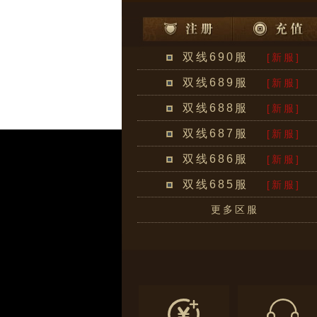
双线690服
[新服]
双线689服
[新服]
双线688服
[新服]
双线687服
[新服]
双线686服
[新服]
双线685服
[新服]
更多区服