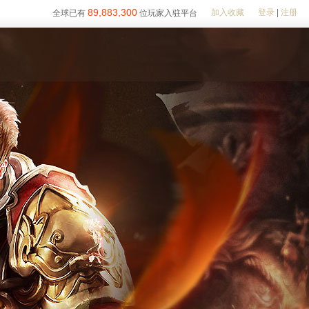
89,883,300
加入收藏
登录
|
注册
全球已有
位玩家入驻平台