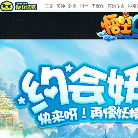
三界
灭神
剑宗
创世
圣魔印
原始传奇
神魔