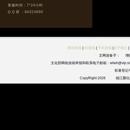
客服时间：7*24小时
Q Q 群 ：84324890
网页游戏
|
h5游戏
|
手机游戏
|
关于我们
|
文网游备字：
增
文化部网络游戏举报和联系电子邮箱：wlwh@vip.sin
软著登记
CopyRight 2026
镇江聚玩网