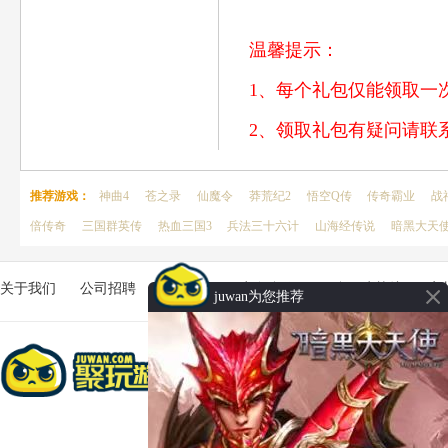
温馨提示：
1、每个礼包仅能领取一
2、领取礼包有疑问请联系客
推荐游戏：
神曲4
苍之录
仙魔令
莽荒纪2
悟空Q传
传奇霸业
战
倍传奇
三国群英传
热血三国3
兵法三十六计
山海经传说
暗黑大天
关于我们
公司招聘
客服中心
商务合作
平台用户协议
家
juwan为您推荐
Copyright © 2026 聚玩游戏_网页游戏
苏ICP备2024142278号-3
苏网文〔2018〕5847
抵制不良游戏，拒绝盗版游戏。 注意自我保