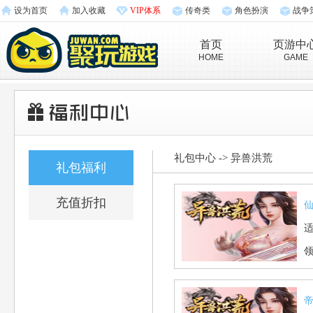
设为首页
加入收藏
VIP体系
传奇类
角色扮演
战争
首页
页游中
HOME
GAME
礼包中心
->
异兽洪荒
礼包福利
充值折扣