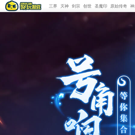
三界
灭神
剑宗
创世
圣魔印
原始传奇
神