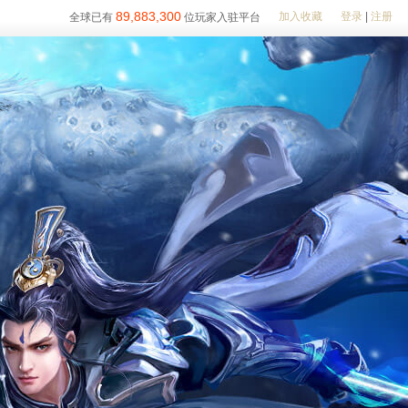
89,883,300
加入收藏
登录
|
注册
全球已有
位玩家入驻平台