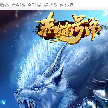
魔传说
赤焰号角
全民仙战
裁决战歌
传奇世界