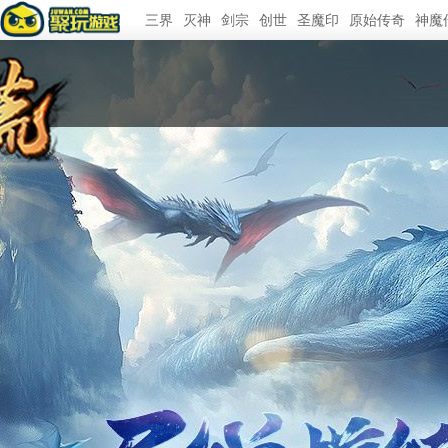
三界
灭神
剑宗
创世
圣魔印
原始传奇
神魔