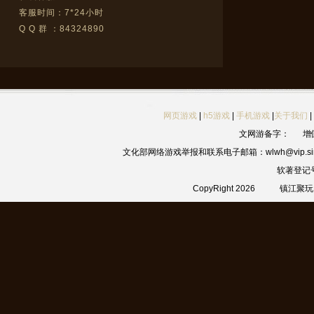
客服时间：7*24小时
Q Q 群 ：84324890
网页游戏
|
h5游戏
|
手机游戏
|
关于我们
|
文网游备字：
增
文化部网络游戏举报和联系电子邮箱：wlwh@vip.sin
软著登记
CopyRight 2026
镇江聚玩网