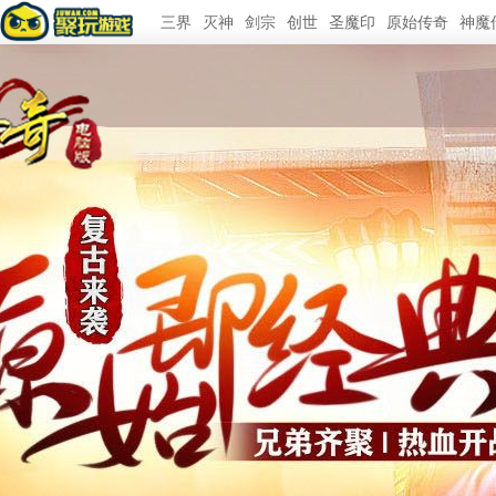
三界
灭神
剑宗
创世
圣魔印
原始传奇
神魔