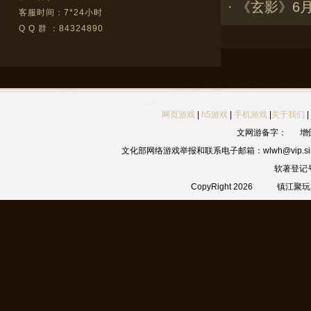
·
《玄影》6
客服时间：7*24小时
Q Q 群 ：84324890
网页游戏
|
h5游戏
|
手机游戏
|
关于我们
|
文网游备字：
增
文化部网络游戏举报和联系电子邮箱：wlwh@vip.sin
软著登记
CopyRight 2026
镇江聚玩网