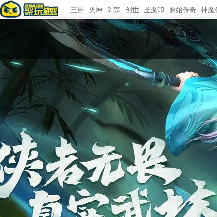
三界
灭神
剑宗
创世
圣魔印
原始传奇
神魔