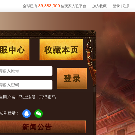
89,883,300
全球已有
位玩家入驻平台
加入收藏
登录
|
注册
住用户名
|
马上注册
|
忘记密码
帐号登录：