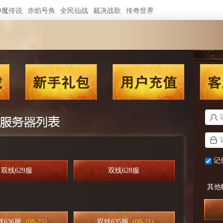
神魔传说
赤焰号角
全民仙战
裁决战歌
传奇世界
记
双线629服
双线628服
其他
线636服
(08-25)
双线635服
(08-21)