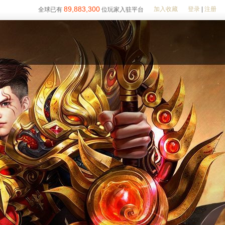
89,883,300
加入收藏
登录
|
注册
全球已有
位玩家入驻平台