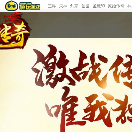
三界
灭神
剑宗
创世
圣魔印
原始传奇
神