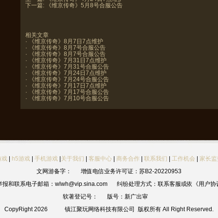
下一篇:
《维京传奇》5月8号合服公告
相关文章
·
《维京传奇》8月7日7点维护
·
《维京传奇》8月7号合服公告
·
《维京传奇》8月7号合服公告
·
《维京传奇》7月31日7点维护
·
《维京传奇》7月31号合服公告
·
《维京传奇》7月24日7点维护
·
《维京传奇》7月24号合服公告
·
《维京传奇》7月17日7点维护
·
《维京传奇》7月17号合服公告
·
《维京传奇》7月10号合服公告
游戏
|
h5游戏
|
手机游戏
|
关于我们
|
客服中心
|
商务合作
|
联系我们
|
工作机会
|
家长监
文网游备字：
增值电信业务许可证：苏B2-20220953
和联系电子邮箱：wlwh@vip.sina.com
纠纷处理方式：联系客服或依《用户协
软著登记号：
版号：新广出审
CopyRight 2026
镇江聚玩网络科技有限公司 版权所有 All Right Reserved.