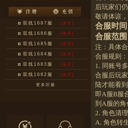
后玩家们仍
敬请体谅，
双线1687服
[未开]
合服时间：2
双线1686服
[未开]
合服范围
双线1685服
[未开]
注：具体合
双线1684服
[未开]
合服规则：
双线1683服
[未开]
1. 同账
合服后玩家
双线1682服
[未开]
陆才能看到
更多区服
即A服B服
到A服的角
2. 角色清
A. 角色