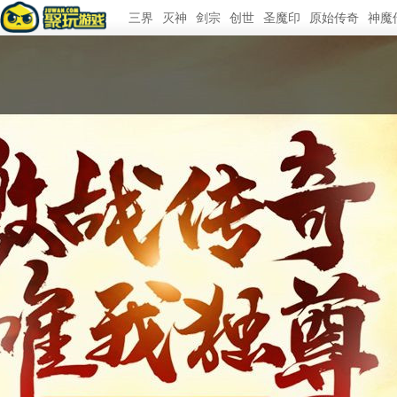
三界
灭神
剑宗
创世
圣魔印
原始传奇
神魔