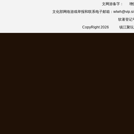
文网游备字：
增
文化部网络游戏举报和联系电子邮箱：wlwh@vip.sin
软著登记
CopyRight 2026
镇江聚玩网