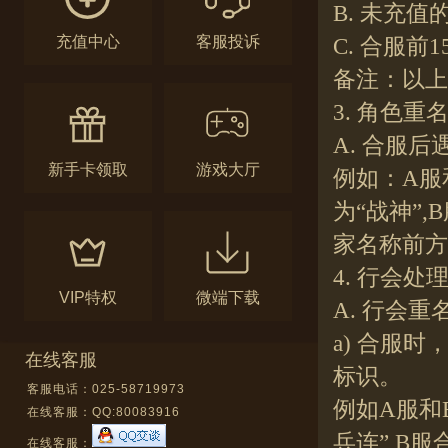
B. 未充值
充值中心
客服投诉
C. 合服
备注：以上
3. 角色重
A. 合服
新手卡领取
游戏大厅
例如：A服
为“战神”
家名称前方分
4. 行会处
VIP特权
微端下载
A. 行会重
a) 合服
在线客服
标识。
客服电话：025-58719973
例如A服和
在线客服：
QQ:80083916
兵连”,B
在线客服：