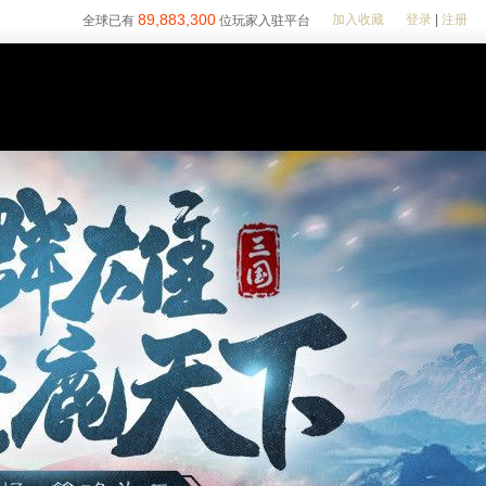
89,883,300
加入收藏
登录
|
注册
全球已有
位玩家入驻平台