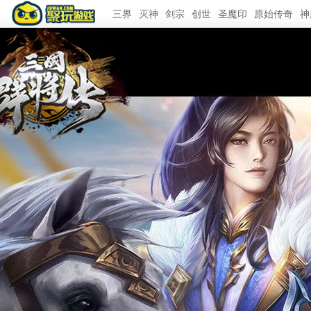
三界
灭神
剑宗
创世
圣魔印
原始传奇
神