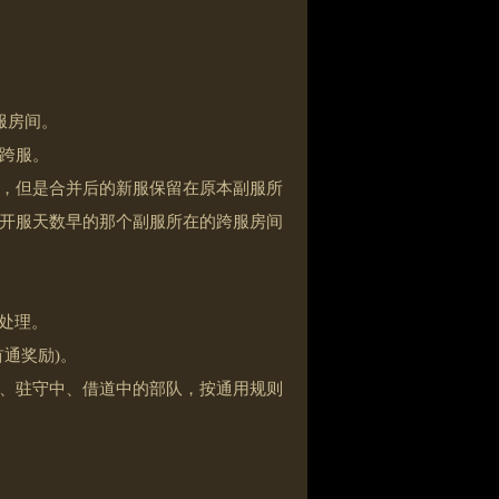
服房间。
跨服。
，但是合并后的新服保留在原本副服所
开服天数早的那个副服所在的跨服房间
处理。
通奖励)。
、驻守中、借道中的部队，按通用规则