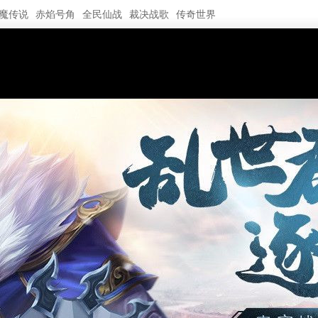
魔传说
赤焰号角
全民仙战
裁决战歌
传奇世界