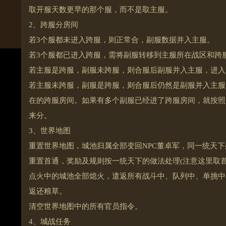
取开服天数更早的那个服，而不是取主服。
2、跨服分房间
若3个服都未进入跨服，则正常合，副服数据并入主服。
若3个服都已进入跨服，需将副服转移到主服所在战区和跨
若主服是跨服，副服未跨服，则合服后副服并入主服，进入
若主服未跨服，副服是跨服，则合服后仍然是副服并入主服
在的跨服房间。如果有多个副服已经进了跨服房间，就按照
来分。
3、世界地图
重置世界地图，城池归属全部变回NPC董卓军，同一统天下
重置首通，奖励及规则按一统天下的做法处理(注意这里取首
点火中的城池全部熄火，遣返所有战斗中、队列中、单挑中
返还粮草。
清空世界地图中的所有官员指令。
4、城战任务