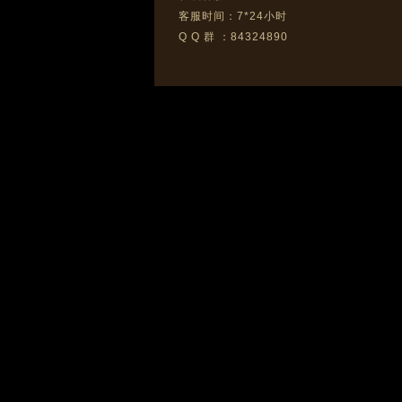
客服时间：7*24小时
Q Q 群 ：84324890