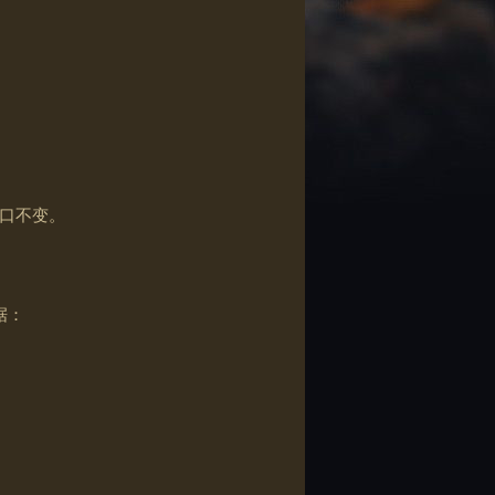
口不变。
据：