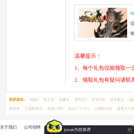
温馨提示：
1、每个礼包仅能领取一
2、领取礼包有疑问请联系客
推荐游戏：
神曲4
苍之录
仙魔令
莽荒纪2
悟空Q传
传奇霸业
战
倍传奇
三国群英传
热血三国3
兵法三十六计
山海经传说
暗黑大天
关于我们
公司招聘
客服中心
商务合作
平台用户协议
家
juwan为您推荐