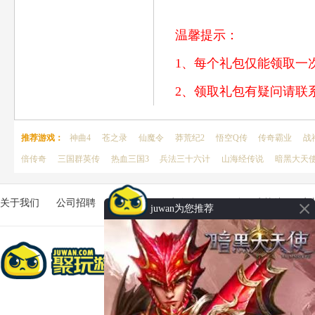
温馨提示：
1、每个礼包仅能领取一
2、领取礼包有疑问请联系客
推荐游戏：
神曲4
苍之录
仙魔令
莽荒纪2
悟空Q传
传奇霸业
战
倍传奇
三国群英传
热血三国3
兵法三十六计
山海经传说
暗黑大天
关于我们
公司招聘
客服中心
商务合作
平台用户协议
家
juwan为您推荐
Copyright © 2026 聚玩游戏_网页游戏
苏ICP备2024142278号-3
苏网文〔2018〕5847
抵制不良游戏，拒绝盗版游戏。 注意自我保