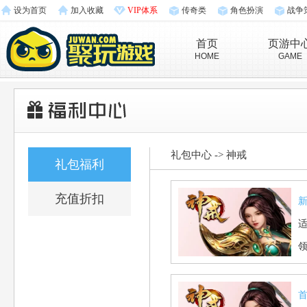
设为首页
加入收藏
VIP体系
传奇类
角色扮演
战争
首页
页游中
HOME
GAME
礼包中心
->
神戒
礼包福利
充值折扣