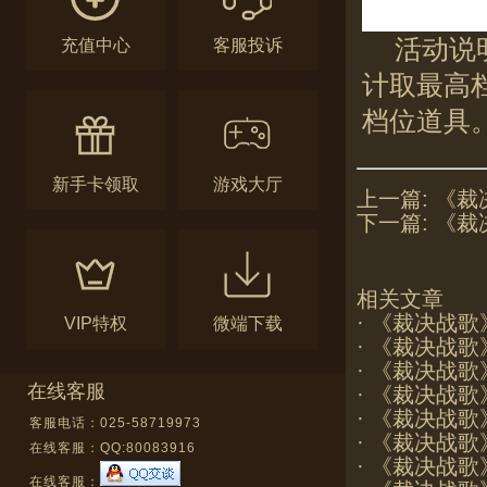
活动说
充值中心
客服投诉
计取最高
档位道具
新手卡领取
游戏大厅
上一篇:
《裁
下一篇:
《裁
相关文章
·
《裁决战歌
VIP特权
微端下载
·
《裁决战歌
·
《裁决战歌
在线客服
·
《裁决战歌》
·
《裁决战歌
客服电话：025-58719973
·
《裁决战歌
在线客服：
QQ:80083916
·
《裁决战歌》
在线客服：