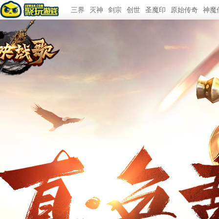
三界
灭神
剑宗
创世
圣魔印
原始传奇
神魔