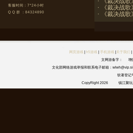
·
《裁决战歌
客服时间：7*24小时
·
《裁决战歌
Q Q 群 ：84324890
·
《裁决战歌》
网页游戏
|
h5游戏
|
手机游戏
|
关于我们
|
文网游备字：
增
文化部网络游戏举报和联系电子邮箱：wlwh@vip.sin
软著登记
CopyRight 2026
镇江聚玩网