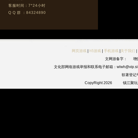
客服时间：7*24小时
Q Q 群 ：84324890
网页游戏
|
h5游戏
|
手机游戏
|
关于我们
|
文网游备字：
增
文化部网络游戏举报和联系电子邮箱：wlwh@vip.sin
软著登记
CopyRight 2026
镇江聚玩网