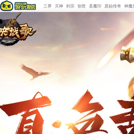
三界
灭神
剑宗
创世
圣魔印
原始传奇
神魔