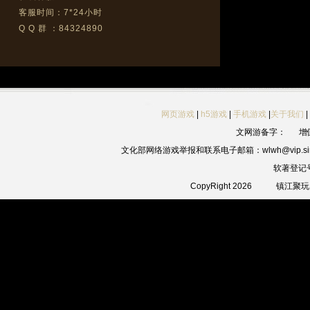
客服时间：7*24小时
Q Q 群 ：84324890
网页游戏
|
h5游戏
|
手机游戏
|
关于我们
|
文网游备字：
增
文化部网络游戏举报和联系电子邮箱：wlwh@vip.sin
软著登记
CopyRight 2026
镇江聚玩网