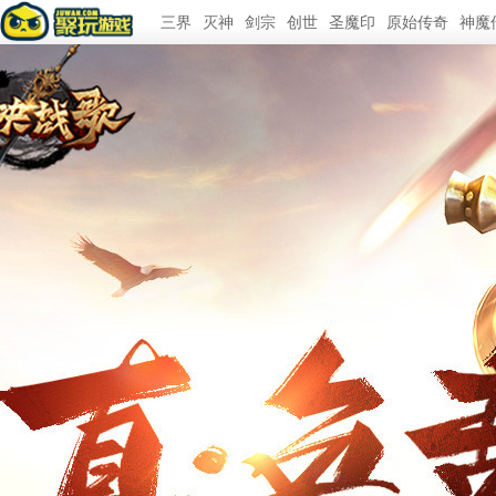
三界
灭神
剑宗
创世
圣魔印
原始传奇
神魔