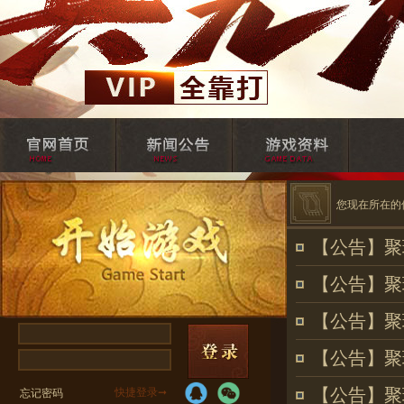
您现在所在的
【公告】
聚
【公告】
聚
【公告】
聚
【公告】
聚
【公告】
聚