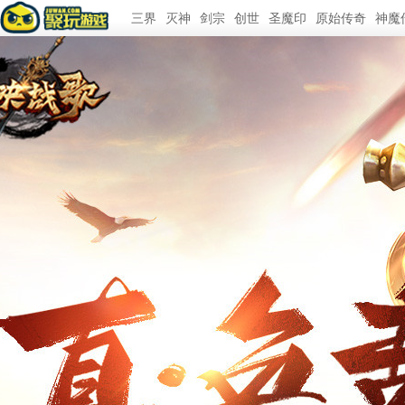
三界
灭神
剑宗
创世
圣魔印
原始传奇
神魔