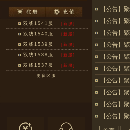
【公告】
聚
【公告】
聚
双线1541服
[新服]
【公告】
聚
双线1540服
[新服]
【公告】
聚
双线1539服
[新服]
双线1538服
[新服]
【公告】
聚
双线1537服
[新服]
【公告】
聚
更多区服
【公告】
聚
【公告】
聚
【公告】
聚
【公告】
聚