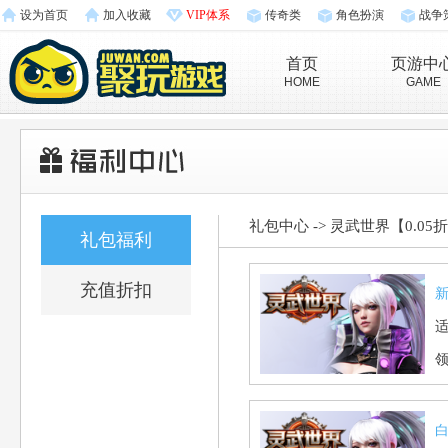
设为首页
加入收藏
VIP体系
传奇类
角色扮演
战争
首页
页游中
HOME
GAME
礼包中心
->
灵武世界【0.05
礼包福利
充值折扣